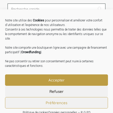
Notre site utilise des
Cookies
pour personnaliser et améliorer votre confort
STAGES …
d'utilisation et l’expérience de nos utilisateurs.
Consentir à ces technologies nous permettra de traiter des données telles que
le comportement de navigation anonyme ou les identifiants uniques sur ce
Expo « Mesures de lumière » du 19 Sept au 29 Nov.
site.
2026
Notre site comporte une boutique en ligne avec une campagne de financement
Inauguration de la Grange : Le 17 Oct. 2026
participatif (
Crowdfunding
).
Atelier Image : L’art au service de la santé mentale –
Ne pas consentir ou retirer son consentement peut nuire à certaines
10 Oct. 2026
caractéristiques et fonctions.
TRANSLATE:
Accepter
Refuser
Préférences
Politique de cookies
Données personnelles – R.G.P.D