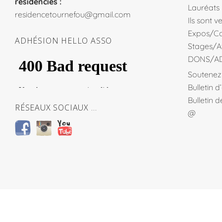
residencies :
Lauréats
residencetournefou@gmail.com
Ils sont 
Expos/Co
ADHÉSION HELLO ASSO
Stages/At
DONS/A
Soutenez 
Bulletin 
Bulletin 
RÉSEAUX SOCIAUX …
@