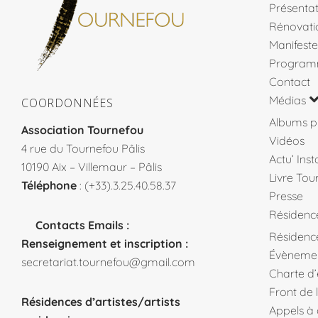
Présentat
Rénovati
Manifeste
Program
Contact
Médias
COORDONNÉES
Albums p
Association Tournefou
Vidéos
4 rue du Tournefou Pâlis
Actu’ Ins
10190 Aix – Villemaur – Pâlis
Livre Tou
Téléphone
: (+33).3.25.40.58.37
Presse
Résidenc
Contacts Emails :
Résidence
Renseignement et inscription :
Évèneme
secretariat.tournefou@gmail.com
Charte d
Front de 
Résidences d’artistes/artists
Appels à