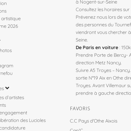
à Nogent-sur-Seine
ion
Consultez les horaires sur
ons
Prévenez nous lors de votr
 artistique
des personnes du Tourne
me 2026
viendront vous chercher 
Seine.
De Paris en voiture
: 150
hotos
Prendre Porte de Bercy- 
direction Metz Nancy.
tagram
Suivre A5 Troyes – Nancy
rnefou
sortie N°19 Aix en Othe dir
Troyes. Avant Villemaur 
es
prendre à gauche direction
s d’artistes
nts
FAVORIS
’engagement
libération des Lucioles
C.C Pays d'Othe Aixois
 candidature
Cap'C