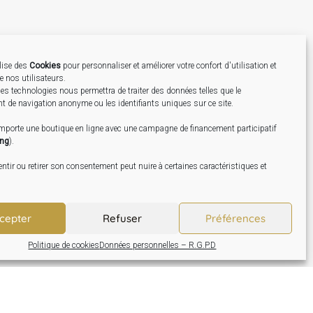
ilise des
Cookies
pour personnaliser et améliorer votre confort d'utilisation et
de nos utilisateurs.
Création
es technologies nous permettra de traiter des données telles que le
 de navigation anonyme ou les identifiants uniques sur ce site.
omporte une boutique en ligne avec une campagne de financement participatif
ing
).
tir ou retirer son consentement peut nuire à certaines caractéristiques et
cepter
Refuser
Préférences
Politique de cookies
Données personnelles – R.G.P.D