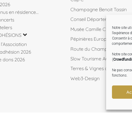
 2026
Champagne Benoit Tassin
venus en résidence…
Conseil Départemental 10
ncerts
eliers
Notre site ut
Musée Camille Claudel
l’expérience 
DHÉSIONS
Pépinières Européennes de 
Consentir à c
l’Association
comportement
Route du Champagne
d’adhésion 2026
Notre site c
Slow Tourisme Aube
de dons 2026
(
Crowdfund
Terres & Vignes de l'Aube
Ne pas consen
fonctions.
Web3-Design
Ac