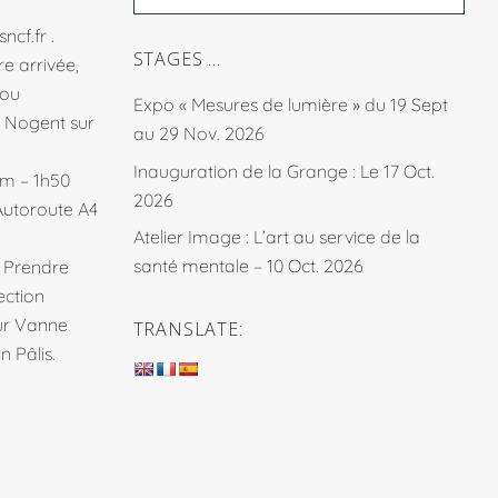
sncf.fr
.
STAGES …
e arrivée,
fou
Expo « Mesures de lumière » du 19 Sept
à Nogent sur
au 29 Nov. 2026
Inauguration de la Grange : Le 17 Oct.
km – 1h50
2026
Autoroute A4
Atelier Image : L’art au service de la
santé mentale – 10 Oct. 2026
. Prendre
ection
sur Vanne
TRANSLATE:
 Pâlis.