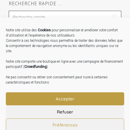
RECHERCHE RAPIDE …
Notre site utilise des
Cookies
pour personnaliser et améliorer votre confort
STAGES …
d'utilisation et l’expérience de nos utilisateurs.
Consentir à ces technologies nous permettra de traiter des données telles que
le comportement de navigation anonyme ou les identifiants uniques sur ce
Expo « Mesures de lumière » du 19 Sept au 29 Nov.
site.
2026
Notre site comporte une boutique en ligne avec une campagne de financement
Inauguration de la Grange : Le 17 Oct. 2026
participatif (
Crowdfunding
).
Atelier Image : L’art au service de la santé mentale –
Ne pas consentir ou retirer son consentement peut nuire à certaines
10 Oct. 2026
caractéristiques et fonctions.
TRANSLATE:
Accepter
Refuser
Préférences