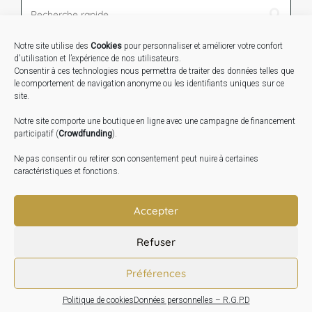
Notre site utilise des
Cookies
pour personnaliser et améliorer votre confort
STAGES …
d'utilisation et l’expérience de nos utilisateurs.
Consentir à ces technologies nous permettra de traiter des données telles que
le comportement de navigation anonyme ou les identifiants uniques sur ce
Expo « Mesures de lumière » du 19 Sept au 29 Nov.
site.
2026
Notre site comporte une boutique en ligne avec une campagne de financement
Inauguration de la Grange : Le 17 Oct. 2026
participatif (
Crowdfunding
).
Atelier Image : L’art au service de la santé mentale –
Ne pas consentir ou retirer son consentement peut nuire à certaines
10 Oct. 2026
caractéristiques et fonctions.
TRANSLATE:
Accepter
Refuser
Préférences
Politique de cookies
Données personnelles – R.G.P.D