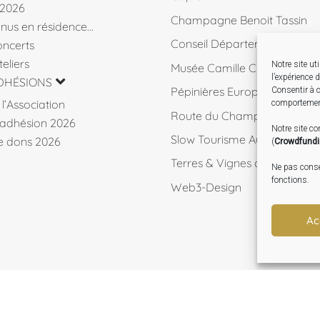
 2026
Champagne Benoit Tassin
venus en résidence…
Conseil Départemental 10
ncerts
eliers
Notre site ut
Musée Camille Claudel
l’expérience 
DHÉSIONS
Pépinières Européennes de 
Consentir à c
l’Association
comportement
Route du Champagne
d’adhésion 2026
Notre site c
Slow Tourisme Aube
de dons 2026
(
Crowdfund
Terres & Vignes de l'Aube
Ne pas consen
fonctions.
Web3-Design
Ac