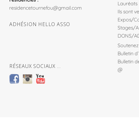
Lauréats
residencetournefou@gmail.com
Ils sont 
Expos/Co
ADHÉSION HELLO ASSO
Stages/At
DONS/A
Soutenez 
Bulletin 
Bulletin 
RÉSEAUX SOCIAUX …
@