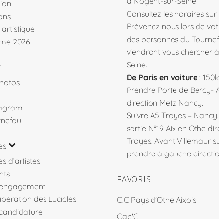
à Nogent-sur-Seine
ion
Consultez les horaires sur
ons
Prévenez nous lors de votr
 artistique
des personnes du Tourne
me 2026
viendront vous chercher 
Seine.
De Paris en voiture
: 150
hotos
Prendre Porte de Bercy- 
direction Metz Nancy.
tagram
Suivre A5 Troyes – Nancy
rnefou
sortie N°19 Aix en Othe dir
Troyes. Avant Villemaur 
es
prendre à gauche direction
s d’artistes
nts
FAVORIS
’engagement
libération des Lucioles
C.C Pays d'Othe Aixois
 candidature
Cap'C