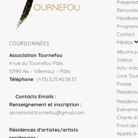
Présentat
Rénovati
Manifeste
Program
Contact
Médias
COORDONNÉES
Albums p
Association Tournefou
Vidéos
4 rue du Tournefou Pâlis
Actu’ Ins
10190 Aix – Villemaur – Pâlis
Livre Tou
Téléphone
: (+33).3.25.40.58.37
Presse
Résidenc
Contacts Emails :
Résidence
Renseignement et inscription :
Évèneme
secretariat.tournefou@gmail.com
Charte d
Front de 
Résidences d’artistes/artists
Appels à
residencies :