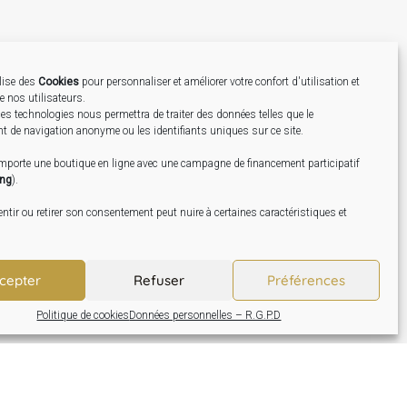
ilise des
Cookies
pour personnaliser et améliorer votre confort d'utilisation et
de nos utilisateurs.
Création
es technologies nous permettra de traiter des données telles que le
 de navigation anonyme ou les identifiants uniques sur ce site.
omporte une boutique en ligne avec une campagne de financement participatif
ing
).
tir ou retirer son consentement peut nuire à certaines caractéristiques et
cepter
Refuser
Préférences
Politique de cookies
Données personnelles – R.G.P.D