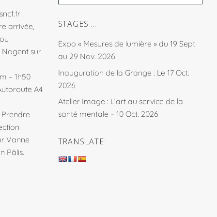
sncf.fr
.
STAGES …
e arrivée,
fou
Expo « Mesures de lumière » du 19 Sept
à Nogent sur
au 29 Nov. 2026
Inauguration de la Grange : Le 17 Oct.
km – 1h50
2026
Autoroute A4
Atelier Image : L’art au service de la
santé mentale – 10 Oct. 2026
. Prendre
ection
sur Vanne
TRANSLATE:
 Pâlis.