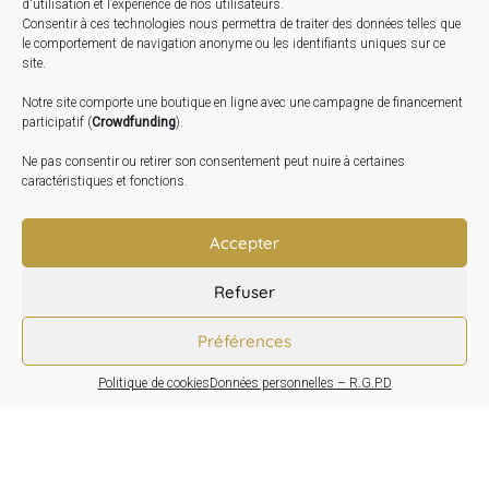
STAGES …
d'utilisation et l’expérience de nos utilisateurs.
Consentir à ces technologies nous permettra de traiter des données telles que
le comportement de navigation anonyme ou les identifiants uniques sur ce
Expo « Mesures de lumière » du 19 Sept au 29 Nov.
site.
2026
Notre site comporte une boutique en ligne avec une campagne de financement
Inauguration de la Grange : Le 17 Oct. 2026
participatif (
Crowdfunding
).
Atelier Image : L’art au service de la santé mentale –
Ne pas consentir ou retirer son consentement peut nuire à certaines
10 Oct. 2026
caractéristiques et fonctions.
TRANSLATE:
Accepter
Refuser
Préférences
Politique de cookies
Données personnelles – R.G.P.D